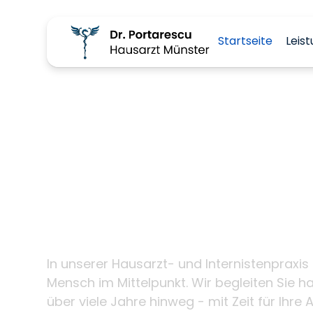
Startseite
Leis
Ihre Hausärztin
Internistin Doc
Portarescu im 
Münster
In unserer Hausarzt- und Internistenpraxis 
Mensch im Mittelpunkt. Wir begleiten Sie ha
über viele Jahre hinweg - mit Zeit für Ihre A