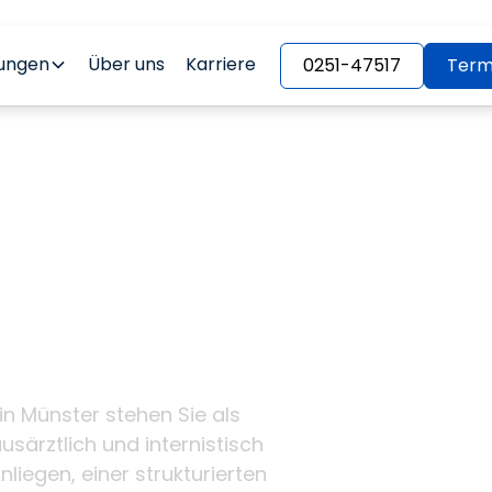
tungen
Über uns
Karriere
0251-47517
Term
 &
tor-Medic
Herzen von
in Münster stehen Sie als
usärztlich und internistisch
nliegen, einer strukturierten