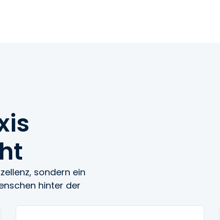
xis
ht
xzellenz, sondern ein
enschen hinter der