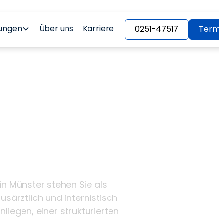
tungen
Über uns
Karriere
0251-47517
Term
 &
tor-Medic
Herzen von
in Münster stehen Sie als
usärztlich und internistisch
nliegen, einer strukturierten