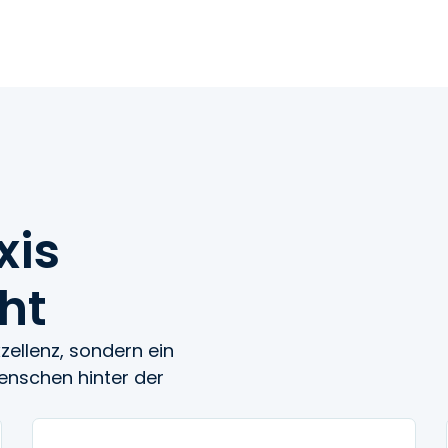
xis
ht
xzellenz, sondern ein
enschen hinter der